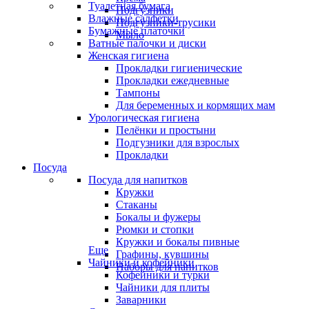
Туалетная бумага
Подгузники
Влажные салфетки
Подгузники-трусики
Бумажные платочки
Мыло
Ватные палочки и диски
Женская гигиена
Прокладки гигиенические
Прокладки ежедневные
Тампоны
Для беременных и кормящих мам
Урологическая гигиена
Пелёнки и простыни
Подгузники для взрослых
Прокладки
Посуда
Посуда для напитков
Кружки
Стаканы
Бокалы и фужеры
Рюмки и стопки
Кружки и бокалы пивные
Еще
Графины, кувшины
Чайники и кофейники
Наборы для напитков
Кофейники и турки
Чайники для плиты
Заварники