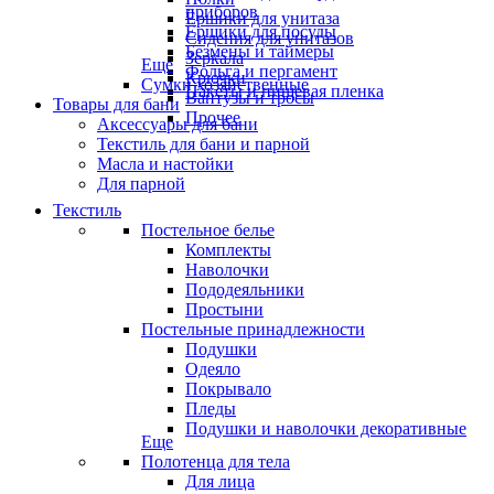
приборов
Ёршики для унитаза
Ёршики для посуды
Сидения для унитазов
Безмены и таймеры
Зеркала
Еще
Фольга и пергамент
Крючки
Сумки хозяйственные
Пакеты и пищевая пленка
Вантузы и тросы
Товары для бани
Прочее
Аксессуары для бани
Текстиль для бани и парной
Масла и настойки
Для парной
Текстиль
Постельное белье
Комплекты
Наволочки
Пододеяльники
Простыни
Постельные принадлежности
Подушки
Одеяло
Покрывало
Пледы
Подушки и наволочки декоративные
Еще
Полотенца для тела
Для лица