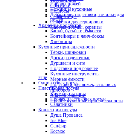
Тортовницы
Наборы ножей
Соусники
Ножницы кухонные
Подносы
Держатели, подставки, точилки для
Салфетницы
ножей
Салфетки для сервировки
Хранение продуктов
Наборы посуды, сервизы
Банки, бутылки, ёмкости
Контейнеры и ланч-боксы
Хлебницы
Кухонные принадлежности
Тёрки, шинковки
Доски разделочные
Дуршлаги и сита
Подставки под горячее
Кухонные инструменты
Еще
Мерные ёмкости
Одноразовая посуда
Подставки для ложек, столовых
Пластиковая посуда
приборов
Кружки, стаканы
Для консервации
Прочая пластиковая посуда
Прочие кухонные принадлежности
Салатники
Коллекции посуды
Душа Прованса
Iris Blue
Сапфир
Космос