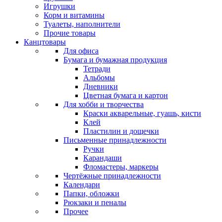
Игрушки
Корм и витамины
Туалеты, наполнители
Прочие товары
Канцтовары
Для офиса
Бумага и бумажная продукция
Тетради
Альбомы
Дневники
Цветная бумага и картон
Для хобби и творчества
Краски акварельные, гуашь, кисти
Клей
Пластилин и дощечки
Письменные принадлежности
Ручки
Карандаши
Фломастеры, маркеры
Чертёжные принадлежности
Календари
Папки, обложки
Рюкзаки и пеналы
Прочее