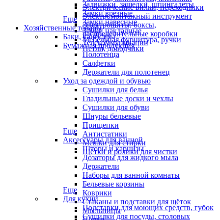
Задвижки, защелки, шпингалеты
Электрические вилки, переходники
Замки врезные
Электромонтажный инструмент
Еще
Замки навесные
Электрощиты, боксы,
Хозяйственные товары
Замки накладные
распределительные коробки
Баки, канистры
Мебельная фурнитура, ручки
Телекоммуникации
Бумажная продукция
Петли, доводчики
Полотенца
Салфетки
Держатели для полотенец
Уход за одеждой и обувью
Сушилки для белья
Гладильные доски и чехлы
Сушилки для обуви
Шнуры бельевые
Прищепки
Еще
Антистатики
Аксессуары для ванной
Мешки для стирки
Шторы и карнизы
Щётки и ролики для чистки
Дозаторы для жидкого мыла
Держатели
Наборы для ванной комнаты
Бельевые корзины
Еще
Коврики
Для кухни
Стаканы и подставки для щёток
Подставки для моющих средств, губок
Мыльницы
Сушилки для посуды, столовых
Полки