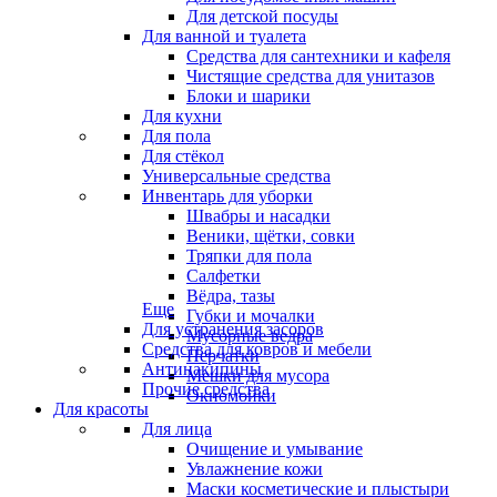
Для детской посуды
Для ванной и туалета
Средства для сантехники и кафеля
Чистящие средства для унитазов
Блоки и шарики
Для кухни
Для пола
Для стёкол
Универсальные средства
Инвентарь для уборки
Швабры и насадки
Веники, щётки, совки
Тряпки для пола
Салфетки
Вёдра, тазы
Еще
Губки и мочалки
Для устранения засоров
Мусорные ведра
Средства для ковров и мебели
Перчатки
Антинакипины
Мешки для мусора
Прочие средства
Окномойки
Для красоты
Для лица
Очищение и умывание
Увлажнение кожи
Маски косметические и плыстыри