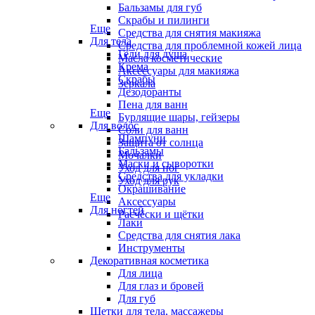
Бальзамы для губ
Скрабы и пилинги
Еще
Средства для снятия макияжа
Для тела
Средства для проблемной кожей лица
Гели для душа
Масла косметические
Крема
Аксессуары для макияжа
Скрабы
Зеркала
Дезодоранты
Пена для ванн
Еще
Бурлящие шары, гейзеры
Для волос
Соли для ванн
Шампуни
Защита от солнца
Бальзамы
Мочалки
Маски и сыворотки
Уход для ног
Средства для укладки
Уход для рук
Окрашивание
Еще
Аксессуары
Для ногтей
Расчёски и щётки
Лаки
Средства для снятия лака
Инструменты
Декоративная косметика
Для лица
Для глаз и бровей
Для губ
Щетки для тела, массажеры