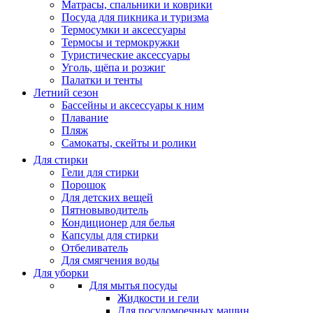
Матрасы, cпальники и коврики
Посуда для пикника и туризма
Термосумки и аксессуары
Термосы и термокружки
Туристические аксессуары
Уголь, щёпа и розжиг
Палатки и тенты
Летний сезон
Бассейны и аксессуары к ним
Плавание
Пляж
Самокаты, скейты и ролики
Для стирки
Гели для стирки
Порошок
Для детских вещей
Пятновыводитель
Кондиционер для белья
Капсулы для стирки
Отбеливатель
Для смягчения воды
Для уборки
Для мытья посуды
Жидкости и гели
Для посудомоечных машин