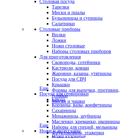
Столовая посуда
Тарелки
Миски и пиалы
Бульонницы и супницы
Салатники
Столовые приборы
Вилки
Ложки
Ножи столовые
Наборы столовых приборов
Для приготовления
Сковороды, сотейники
Кастрюли, ковши
Жаровни, казаны, утятницы
Посуда для СВЧ
Крышки
Еще
Формы для выпечки, противни,
Посуда для сервировки
горшки
Блюда
Миски и чашки
Корзины, вазы, конфетницы
Сахарницы
Менажницы, шубницы
Масленки, креманки, икорницы
Еще
Наборы для специй, мельницы
Ножи и аксессуары
Фруктовницы, этажерки
Ножи кухонные