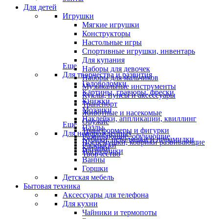
Для детей
Игрушки
Мягкие игрушки
Конструкторы
Настольные игры
Спортивные игрушки, инвентарь
Для купания
Еще
Наборы для девочек
Для творчества и развития
Наборы для мальчиков
Головоломки
Музыкальные инструменты
Картины, гравюры, фрески
Куклы, пупсы и аксессуары
Книжки
Транспорт
Мозаики
Животные и насекомые
Наклейки, аппликации, квиллинг
Оружие
Еще
Пазлы
Трансформеры и фигурки
Для новорожденных
Развивающие, обучающие
Кубики, неваляшки и пирамидки
Погремушки, коврики развивающие
Раскраски
Каталки
Нагрудники
Творчество
Ванны
Горшки
Детская мебель
Бытовая техника
Аксессуары для телефона
Для кухни
Чайники и термопоты