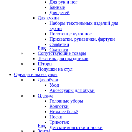
Для рук и ног
Банные
Для детей
Для кухни
Наборы текстильных изделий для
кухни
Полотенце кухонное
Прихватки, рукавички, фартуки
Салфетки
Еще
Скатерти
Сопутствующие товары
Текстиль для праздников
Шторы
Подушки на стул
Одежда и аксессуары
Для обуви
Уход
Аксессуары для обуви
Одежда
Головные уборы
Колготки
Нижнее бельё
Носки
Трикотаж
Еще
Детские колготки и носки
Зонты