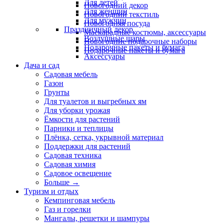
Для детей
Новогодний декор
Для женщин
Новогодний текстиль
Для мужчин
Новогодняя посуда
Праздничный декор
Маскарадные костюмы, аксессуары
Воздушные шары
Новогодние подарочные наборы
Подарочные пакеты и бумага
Подарочные пакеты и бумага
Аксессуары
Дача и сад
Садовая мебель
Газон
Грунты
Для туалетов и выгребных ям
Для уборки урожая
Ёмкости для растений
Парники и теплицы
Плёнка, сетка, укрывной материал
Поддержки для растений
Садовая техника
Садовая химия
Садовое освещение
Больше
→
Туризм и отдых
Кемпинговая мебель
Газ и горелки
Мангалы, решетки и шампуры