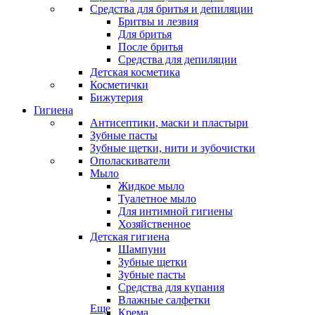
Средства для бритья и депиляции
Бритвы и лезвия
Для бритья
После бритья
Средства для депиляции
Детская косметика
Косметички
Бижутерия
Гигиена
Антисептики, маски и пластыри
Зубные пасты
Зубные щетки, нити и зубочистки
Ополаскиватели
Мыло
Жидкое мыло
Туалетное мыло
Для интимной гигиены
Хозяйственное
Детская гигиена
Шампуни
Зубные щетки
Зубные пасты
Средства для купания
Влажные салфетки
Еще
Крема