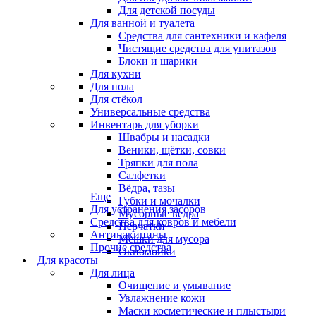
Для детской посуды
Для ванной и туалета
Средства для сантехники и кафеля
Чистящие средства для унитазов
Блоки и шарики
Для кухни
Для пола
Для стёкол
Универсальные средства
Инвентарь для уборки
Швабры и насадки
Веники, щётки, совки
Тряпки для пола
Салфетки
Вёдра, тазы
Еще
Губки и мочалки
Для устранения засоров
Мусорные ведра
Средства для ковров и мебели
Перчатки
Антинакипины
Мешки для мусора
Прочие средства
Окномойки
Для красоты
Для лица
Очищение и умывание
Увлажнение кожи
Маски косметические и плыстыри