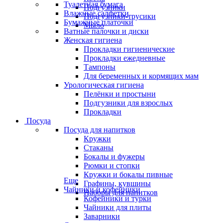
Туалетная бумага
Подгузники
Влажные салфетки
Подгузники-трусики
Бумажные платочки
Мыло
Ватные палочки и диски
Женская гигиена
Прокладки гигиенические
Прокладки ежедневные
Тампоны
Для беременных и кормящих мам
Урологическая гигиена
Пелёнки и простыни
Подгузники для взрослых
Прокладки
Посуда
Посуда для напитков
Кружки
Стаканы
Бокалы и фужеры
Рюмки и стопки
Кружки и бокалы пивные
Еще
Графины, кувшины
Чайники и кофейники
Наборы для напитков
Кофейники и турки
Чайники для плиты
Заварники