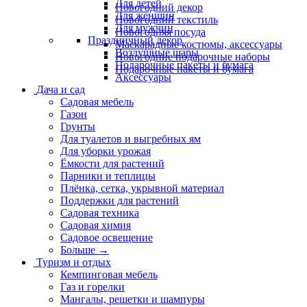
Для детей
Новогодний декор
Для женщин
Новогодний текстиль
Для мужчин
Новогодняя посуда
Праздничный декор
Маскарадные костюмы, аксессуары
Воздушные шары
Новогодние подарочные наборы
Подарочные пакеты и бумага
Подарочные пакеты и бумага
Аксессуары
Дача и сад
Садовая мебель
Газон
Грунты
Для туалетов и выгребных ям
Для уборки урожая
Ёмкости для растений
Парники и теплицы
Плёнка, сетка, укрывной материал
Поддержки для растений
Садовая техника
Садовая химия
Садовое освещение
Больше
→
Туризм и отдых
Кемпинговая мебель
Газ и горелки
Мангалы, решетки и шампуры