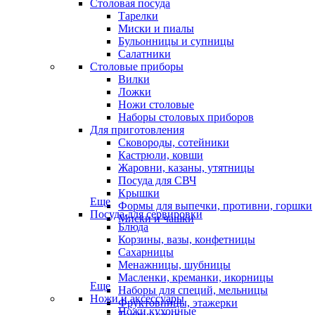
Столовая посуда
Тарелки
Миски и пиалы
Бульонницы и супницы
Салатники
Столовые приборы
Вилки
Ложки
Ножи столовые
Наборы столовых приборов
Для приготовления
Сковороды, сотейники
Кастрюли, ковши
Жаровни, казаны, утятницы
Посуда для СВЧ
Крышки
Еще
Формы для выпечки, противни, горшки
Посуда для сервировки
Миски и чашки
Блюда
Корзины, вазы, конфетницы
Сахарницы
Менажницы, шубницы
Масленки, креманки, икорницы
Еще
Наборы для специй, мельницы
Ножи и аксессуары
Фруктовницы, этажерки
Ножи кухонные