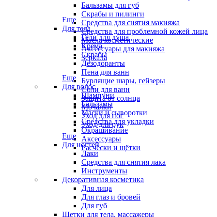
Бальзамы для губ
Скрабы и пилинги
Еще
Средства для снятия макияжа
Для тела
Средства для проблемной кожей лица
Гели для душа
Масла косметические
Крема
Аксессуары для макияжа
Скрабы
Зеркала
Дезодоранты
Пена для ванн
Еще
Бурлящие шары, гейзеры
Для волос
Соли для ванн
Шампуни
Защита от солнца
Бальзамы
Мочалки
Маски и сыворотки
Уход для ног
Средства для укладки
Уход для рук
Окрашивание
Еще
Аксессуары
Для ногтей
Расчёски и щётки
Лаки
Средства для снятия лака
Инструменты
Декоративная косметика
Для лица
Для глаз и бровей
Для губ
Щетки для тела, массажеры