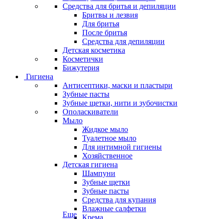
Средства для бритья и депиляции
Бритвы и лезвия
Для бритья
После бритья
Средства для депиляции
Детская косметика
Косметички
Бижутерия
Гигиена
Антисептики, маски и пластыри
Зубные пасты
Зубные щетки, нити и зубочистки
Ополаскиватели
Мыло
Жидкое мыло
Туалетное мыло
Для интимной гигиены
Хозяйственное
Детская гигиена
Шампуни
Зубные щетки
Зубные пасты
Средства для купания
Влажные салфетки
Еще
Крема