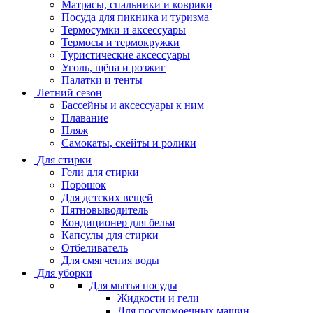
Матрасы, cпальники и коврики
Посуда для пикника и туризма
Термосумки и аксессуары
Термосы и термокружки
Туристические аксессуары
Уголь, щёпа и розжиг
Палатки и тенты
Летний сезон
Бассейны и аксессуары к ним
Плавание
Пляж
Самокаты, скейты и ролики
Для стирки
Гели для стирки
Порошок
Для детских вещей
Пятновыводитель
Кондиционер для белья
Капсулы для стирки
Отбеливатель
Для смягчения воды
Для уборки
Для мытья посуды
Жидкости и гели
Для посудомоечных машин