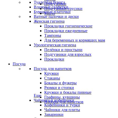
Туалетная бумага
Подгузники
Влажные салфетки
Подгузники-трусики
Бумажные платочки
Мыло
Ватные палочки и диски
Женская гигиена
Прокладки гигиенические
Прокладки ежедневные
Тампоны
Для беременных и кормящих мам
Урологическая гигиена
Пелёнки и простыни
Подгузники для взрослых
Прокладки
Посуда
Посуда для напитков
Кружки
Стаканы
Бокалы и фужеры
Рюмки и стопки
Кружки и бокалы пивные
Еще
Графины, кувшины
Чайники и кофейники
Наборы для напитков
Кофейники и турки
Чайники для плиты
Заварники