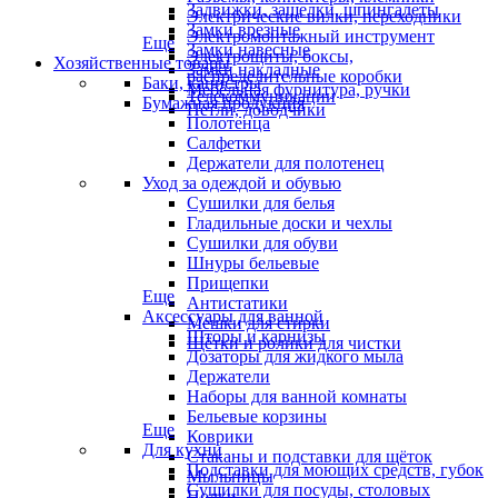
Задвижки, защелки, шпингалеты
Электрические вилки, переходники
Замки врезные
Электромонтажный инструмент
Еще
Замки навесные
Электрощиты, боксы,
Хозяйственные товары
Замки накладные
распределительные коробки
Баки, канистры
Мебельная фурнитура, ручки
Телекоммуникации
Бумажная продукция
Петли, доводчики
Полотенца
Салфетки
Держатели для полотенец
Уход за одеждой и обувью
Сушилки для белья
Гладильные доски и чехлы
Сушилки для обуви
Шнуры бельевые
Прищепки
Еще
Антистатики
Аксессуары для ванной
Мешки для стирки
Шторы и карнизы
Щётки и ролики для чистки
Дозаторы для жидкого мыла
Держатели
Наборы для ванной комнаты
Бельевые корзины
Еще
Коврики
Для кухни
Стаканы и подставки для щёток
Подставки для моющих средств, губок
Мыльницы
Сушилки для посуды, столовых
Полки