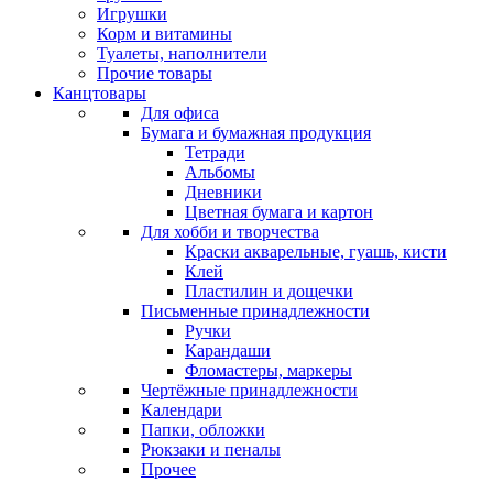
Игрушки
Корм и витамины
Туалеты, наполнители
Прочие товары
Канцтовары
Для офиса
Бумага и бумажная продукция
Тетради
Альбомы
Дневники
Цветная бумага и картон
Для хобби и творчества
Краски акварельные, гуашь, кисти
Клей
Пластилин и дощечки
Письменные принадлежности
Ручки
Карандаши
Фломастеры, маркеры
Чертёжные принадлежности
Календари
Папки, обложки
Рюкзаки и пеналы
Прочее