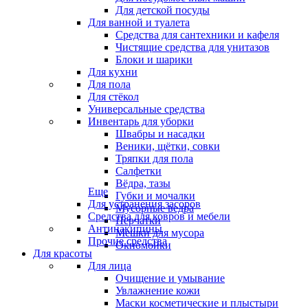
Для детской посуды
Для ванной и туалета
Средства для сантехники и кафеля
Чистящие средства для унитазов
Блоки и шарики
Для кухни
Для пола
Для стёкол
Универсальные средства
Инвентарь для уборки
Швабры и насадки
Веники, щётки, совки
Тряпки для пола
Салфетки
Вёдра, тазы
Еще
Губки и мочалки
Для устранения засоров
Мусорные ведра
Средства для ковров и мебели
Перчатки
Антинакипины
Мешки для мусора
Прочие средства
Окномойки
Для красоты
Для лица
Очищение и умывание
Увлажнение кожи
Маски косметические и плыстыри