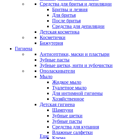
Средства для бритья и депиляции
Бритвы и лезвия
Для бритья
После бритья
Средства для депиляции
Детская косметика
Косметички
Бижутерия
Гигиена
Антисептики, маски и пластыри
Зубные пасты
Зубные щетки, нити и зубочистки
Ополаскиватели
Мыло
Жидкое мыло
Туалетное мыло
Для интимной гигиены
Хозяйственное
Детская гигиена
Шампуни
Зубные щетки
Зубные пасты
Средства для купания
Влажные салфетки
Еще
Крема