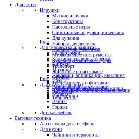
Для детей
Игрушки
Мягкие игрушки
Конструкторы
Настольные игры
Спортивные игрушки, инвентарь
Для купания
Еще
Наборы для девочек
Для творчества и развития
Наборы для мальчиков
Головоломки
Музыкальные инструменты
Картины, гравюры, фрески
Куклы, пупсы и аксессуары
Книжки
Транспорт
Мозаики
Животные и насекомые
Наклейки, аппликации, квиллинг
Оружие
Еще
Пазлы
Трансформеры и фигурки
Для новорожденных
Развивающие, обучающие
Кубики, неваляшки и пирамидки
Погремушки, коврики развивающие
Раскраски
Каталки
Нагрудники
Творчество
Ванны
Горшки
Детская мебель
Бытовая техника
Аксессуары для телефона
Для кухни
Чайники и термопоты