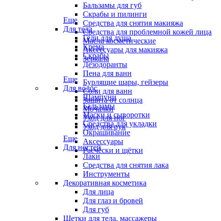
Бальзамы для губ
Скрабы и пилинги
Еще
Средства для снятия макияжа
Для тела
Средства для проблемной кожей лица
Гели для душа
Масла косметические
Крема
Аксессуары для макияжа
Скрабы
Зеркала
Дезодоранты
Пена для ванн
Еще
Бурлящие шары, гейзеры
Для волос
Соли для ванн
Шампуни
Защита от солнца
Бальзамы
Мочалки
Маски и сыворотки
Уход для ног
Средства для укладки
Уход для рук
Окрашивание
Еще
Аксессуары
Для ногтей
Расчёски и щётки
Лаки
Средства для снятия лака
Инструменты
Декоративная косметика
Для лица
Для глаз и бровей
Для губ
Щетки для тела, массажеры