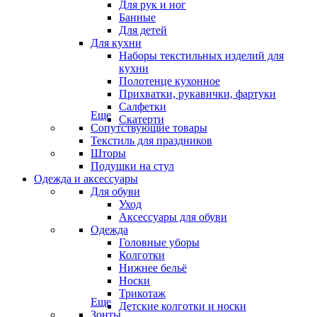
Для рук и ног
Банные
Для детей
Для кухни
Наборы текстильных изделий для
кухни
Полотенце кухонное
Прихватки, рукавички, фартуки
Салфетки
Еще
Скатерти
Сопутствующие товары
Текстиль для праздников
Шторы
Подушки на стул
Одежда и аксессуары
Для обуви
Уход
Аксессуары для обуви
Одежда
Головные уборы
Колготки
Нижнее бельё
Носки
Трикотаж
Еще
Детские колготки и носки
Зонты