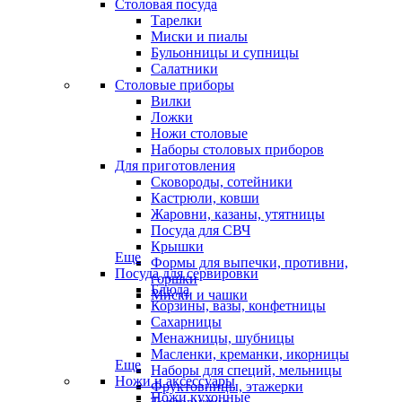
Столовая посуда
Тарелки
Миски и пиалы
Бульонницы и супницы
Салатники
Столовые приборы
Вилки
Ложки
Ножи столовые
Наборы столовых приборов
Для приготовления
Сковороды, сотейники
Кастрюли, ковши
Жаровни, казаны, утятницы
Посуда для СВЧ
Крышки
Еще
Формы для выпечки, противни,
Посуда для сервировки
горшки
Блюда
Миски и чашки
Корзины, вазы, конфетницы
Сахарницы
Менажницы, шубницы
Масленки, креманки, икорницы
Еще
Наборы для специй, мельницы
Ножи и аксессуары
Фруктовницы, этажерки
Ножи кухонные