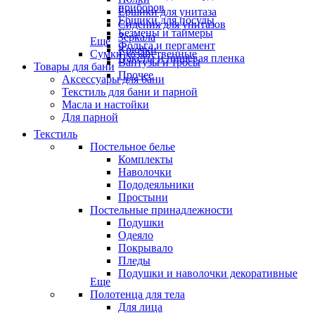
приборов
Ёршики для унитаза
Ёршики для посуды
Сидения для унитазов
Безмены и таймеры
Зеркала
Еще
Фольга и пергамент
Крючки
Сумки хозяйственные
Пакеты и пищевая пленка
Вантузы и тросы
Товары для бани
Прочее
Аксессуары для бани
Текстиль для бани и парной
Масла и настойки
Для парной
Текстиль
Постельное белье
Комплекты
Наволочки
Пододеяльники
Простыни
Постельные принадлежности
Подушки
Одеяло
Покрывало
Пледы
Подушки и наволочки декоративные
Еще
Полотенца для тела
Для лица