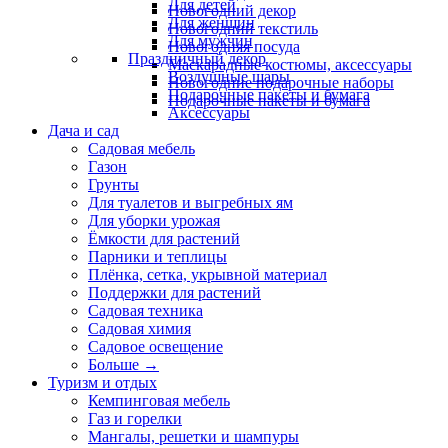
Для детей
Новогодний декор
Для женщин
Новогодний текстиль
Для мужчин
Новогодняя посуда
Праздничный декор
Маскарадные костюмы, аксессуары
Воздушные шары
Новогодние подарочные наборы
Подарочные пакеты и бумага
Подарочные пакеты и бумага
Аксессуары
Дача и сад
Садовая мебель
Газон
Грунты
Для туалетов и выгребных ям
Для уборки урожая
Ёмкости для растений
Парники и теплицы
Плёнка, сетка, укрывной материал
Поддержки для растений
Садовая техника
Садовая химия
Садовое освещение
Больше
→
Туризм и отдых
Кемпинговая мебель
Газ и горелки
Мангалы, решетки и шампуры