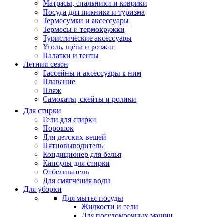
Матрасы, cпальники и коврики
Посуда для пикника и туризма
Термосумки и аксессуары
Термосы и термокружки
Туристические аксессуары
Уголь, щёпа и розжиг
Палатки и тенты
Летний сезон
Бассейны и аксессуары к ним
Плавание
Пляж
Самокаты, скейты и ролики
Для стирки
Гели для стирки
Порошок
Для детских вещей
Пятновыводитель
Кондиционер для белья
Капсулы для стирки
Отбеливатель
Для смягчения воды
Для уборки
Для мытья посуды
Жидкости и гели
Для посудомоечных машин