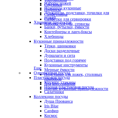
Тортовницы
Наборы ножей
Соусники
Ножницы кухонные
Подносы
Держатели, подставки, точилки для
Салфетницы
ножей
Салфетки для сервировки
Хранение продуктов
Наборы посуды, сервизы
Банки, бутылки, ёмкости
Контейнеры и ланч-боксы
Хлебницы
Кухонные принадлежности
Тёрки, шинковки
Доски разделочные
Дуршлаги и сита
Подставки под горячее
Кухонные инструменты
Еще
Мерные ёмкости
Одноразовая посуда
Подставки для ложек, столовых
Пластиковая посуда
приборов
Кружки, стаканы
Для консервации
Прочая пластиковая посуда
Прочие кухонные принадлежности
Салатники
Коллекции посуды
Душа Прованса
Iris Blue
Сапфир
Космос