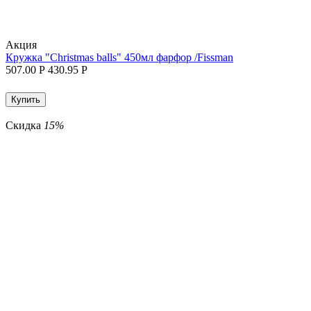
Aкция
Кружка "Christmas balls" 450мл фарфор /Fissman
507.00
Р
430.95
Р
Купить
Скидка
15%