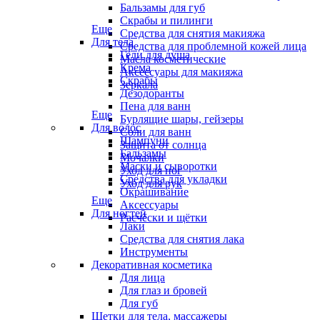
Бальзамы для губ
Скрабы и пилинги
Еще
Средства для снятия макияжа
Для тела
Средства для проблемной кожей лица
Гели для душа
Масла косметические
Крема
Аксессуары для макияжа
Скрабы
Зеркала
Дезодоранты
Пена для ванн
Еще
Бурлящие шары, гейзеры
Для волос
Соли для ванн
Шампуни
Защита от солнца
Бальзамы
Мочалки
Маски и сыворотки
Уход для ног
Средства для укладки
Уход для рук
Окрашивание
Еще
Аксессуары
Для ногтей
Расчёски и щётки
Лаки
Средства для снятия лака
Инструменты
Декоративная косметика
Для лица
Для глаз и бровей
Для губ
Щетки для тела, массажеры