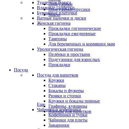
Туалетная бумага
Подгузники
Влажные салфетки
Подгузники-трусики
Бумажные платочки
Мыло
Ватные палочки и диски
Женская гигиена
Прокладки гигиенические
Прокладки ежедневные
Тампоны
Для беременных и кормящих мам
Урологическая гигиена
Пелёнки и простыни
Подгузники для взрослых
Прокладки
Посуда
Посуда для напитков
Кружки
Стаканы
Бокалы и фужеры
Рюмки и стопки
Кружки и бокалы пивные
Еще
Графины, кувшины
Чайники и кофейники
Наборы для напитков
Кофейники и турки
Чайники для плиты
Заварники