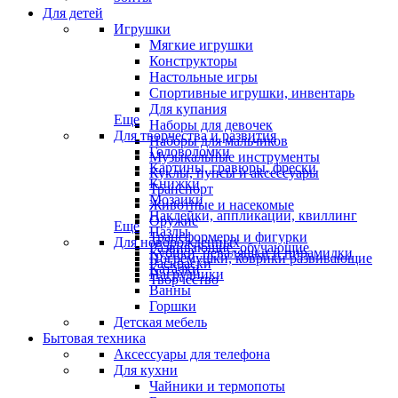
Для детей
Игрушки
Мягкие игрушки
Конструкторы
Настольные игры
Спортивные игрушки, инвентарь
Для купания
Еще
Наборы для девочек
Для творчества и развития
Наборы для мальчиков
Головоломки
Музыкальные инструменты
Картины, гравюры, фрески
Куклы, пупсы и аксессуары
Книжки
Транспорт
Мозаики
Животные и насекомые
Наклейки, аппликации, квиллинг
Оружие
Еще
Пазлы
Трансформеры и фигурки
Для новорожденных
Развивающие, обучающие
Кубики, неваляшки и пирамидки
Погремушки, коврики развивающие
Раскраски
Каталки
Нагрудники
Творчество
Ванны
Горшки
Детская мебель
Бытовая техника
Аксессуары для телефона
Для кухни
Чайники и термопоты