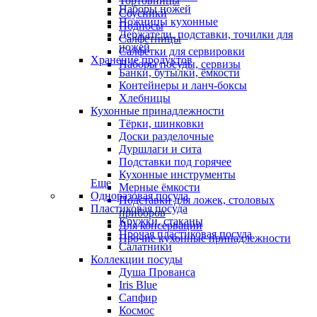
Тортовницы
Наборы ножей
Соусники
Ножницы кухонные
Подносы
Держатели, подставки, точилки для
Салфетницы
ножей
Салфетки для сервировки
Хранение продуктов
Наборы посуды, сервизы
Банки, бутылки, ёмкости
Контейнеры и ланч-боксы
Хлебницы
Кухонные принадлежности
Тёрки, шинковки
Доски разделочные
Дуршлаги и сита
Подставки под горячее
Кухонные инструменты
Еще
Мерные ёмкости
Одноразовая посуда
Подставки для ложек, столовых
Пластиковая посуда
приборов
Кружки, стаканы
Для консервации
Прочая пластиковая посуда
Прочие кухонные принадлежности
Салатники
Коллекции посуды
Душа Прованса
Iris Blue
Сапфир
Космос