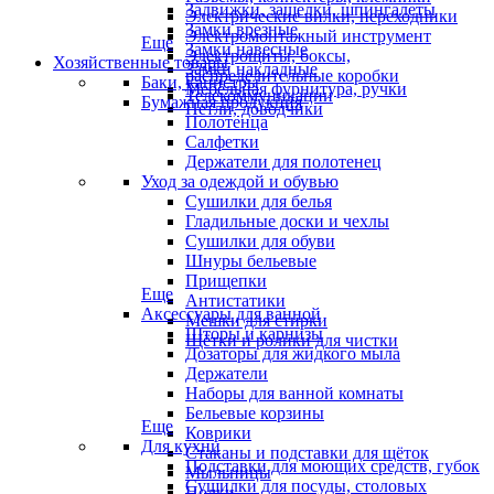
Задвижки, защелки, шпингалеты
Электрические вилки, переходники
Замки врезные
Электромонтажный инструмент
Еще
Замки навесные
Электрощиты, боксы,
Хозяйственные товары
Замки накладные
распределительные коробки
Баки, канистры
Мебельная фурнитура, ручки
Телекоммуникации
Бумажная продукция
Петли, доводчики
Полотенца
Салфетки
Держатели для полотенец
Уход за одеждой и обувью
Сушилки для белья
Гладильные доски и чехлы
Сушилки для обуви
Шнуры бельевые
Прищепки
Еще
Антистатики
Аксессуары для ванной
Мешки для стирки
Шторы и карнизы
Щётки и ролики для чистки
Дозаторы для жидкого мыла
Держатели
Наборы для ванной комнаты
Бельевые корзины
Еще
Коврики
Для кухни
Стаканы и подставки для щёток
Подставки для моющих средств, губок
Мыльницы
Сушилки для посуды, столовых
Полки