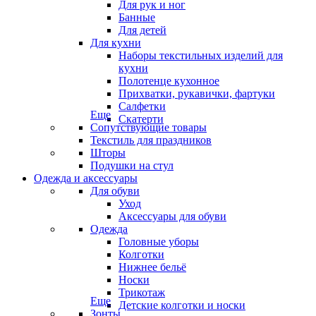
Для рук и ног
Банные
Для детей
Для кухни
Наборы текстильных изделий для
кухни
Полотенце кухонное
Прихватки, рукавички, фартуки
Салфетки
Еще
Скатерти
Сопутствующие товары
Текстиль для праздников
Шторы
Подушки на стул
Одежда и аксессуары
Для обуви
Уход
Аксессуары для обуви
Одежда
Головные уборы
Колготки
Нижнее бельё
Носки
Трикотаж
Еще
Детские колготки и носки
Зонты