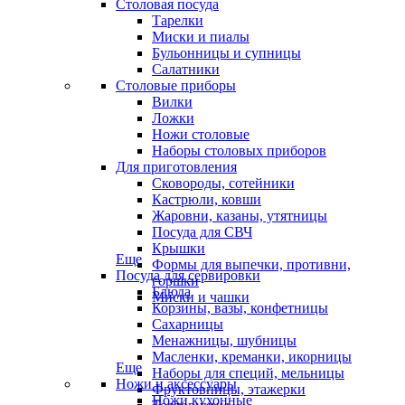
Столовая посуда
Тарелки
Миски и пиалы
Бульонницы и супницы
Салатники
Столовые приборы
Вилки
Ложки
Ножи столовые
Наборы столовых приборов
Для приготовления
Сковороды, сотейники
Кастрюли, ковши
Жаровни, казаны, утятницы
Посуда для СВЧ
Крышки
Еще
Формы для выпечки, противни,
Посуда для сервировки
горшки
Блюда
Миски и чашки
Корзины, вазы, конфетницы
Сахарницы
Менажницы, шубницы
Масленки, креманки, икорницы
Еще
Наборы для специй, мельницы
Ножи и аксессуары
Фруктовницы, этажерки
Ножи кухонные