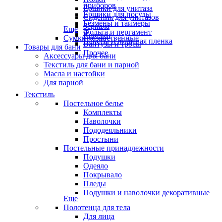
приборов
Ёршики для унитаза
Ёршики для посуды
Сидения для унитазов
Безмены и таймеры
Зеркала
Еще
Фольга и пергамент
Крючки
Сумки хозяйственные
Пакеты и пищевая пленка
Вантузы и тросы
Товары для бани
Прочее
Аксессуары для бани
Текстиль для бани и парной
Масла и настойки
Для парной
Текстиль
Постельное белье
Комплекты
Наволочки
Пододеяльники
Простыни
Постельные принадлежности
Подушки
Одеяло
Покрывало
Пледы
Подушки и наволочки декоративные
Еще
Полотенца для тела
Для лица