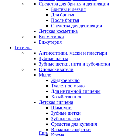
Средства для бритья и депиляции
Бритвы и лезвия
Для бритья
После бритья
Средства для депиляции
Детская косметика
Косметички
Бижутерия
Гигиена
Антисептики, маски и пластыри
Зубные пасты
Зубные щетки, нити и зубочистки
Ополаскиватели
Мыло
Жидкое мыло
Туалетное мыло
Для интимной гигиены
Хозяйственное
Детская гигиена
Шампуни
Зубные щетки
Зубные пасты
Средства для купания
Влажные салфетки
Еще
Крема