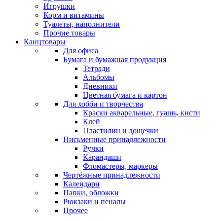
Игрушки
Корм и витамины
Туалеты, наполнители
Прочие товары
Канцтовары
Для офиса
Бумага и бумажная продукция
Тетради
Альбомы
Дневники
Цветная бумага и картон
Для хобби и творчества
Краски акварельные, гуашь, кисти
Клей
Пластилин и дощечки
Письменные принадлежности
Ручки
Карандаши
Фломастеры, маркеры
Чертёжные принадлежности
Календари
Папки, обложки
Рюкзаки и пеналы
Прочее