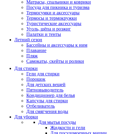
Матрасы, cпальники и коврики
Посуда для пикника и туризма
Термосумки и аксессуары
Термосы и термокружки
Туристические аксессуары
Уголь, щёпа и розжиг
Палатки и тенты
Летний сезон
Бассейны и аксессуары к ним
Плавание
Пляж
Самокаты, скейты и ролики
Для стирки
Гели для стирки
Порошок
Для детских вещей
Пятновыводитель
Кондиционер для белья
Капсулы для стирки
Отбеливатель
Для смягчения воды
Для уборки
Для мытья посуды
Жидкости и гели
Для посудомоечных машин