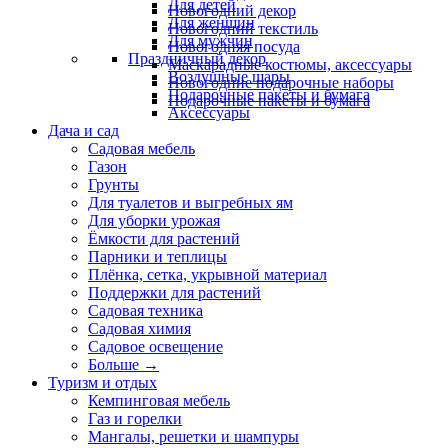
Для детей
Новогодний декор
Для женщин
Новогодний текстиль
Для мужчин
Новогодняя посуда
Праздничный декор
Маскарадные костюмы, аксессуары
Воздушные шары
Новогодние подарочные наборы
Подарочные пакеты и бумага
Подарочные пакеты и бумага
Аксессуары
Дача и сад
Садовая мебель
Газон
Грунты
Для туалетов и выгребных ям
Для уборки урожая
Ёмкости для растений
Парники и теплицы
Плёнка, сетка, укрывной материал
Поддержки для растений
Садовая техника
Садовая химия
Садовое освещение
Больше
→
Туризм и отдых
Кемпинговая мебель
Газ и горелки
Мангалы, решетки и шампуры