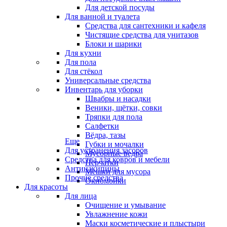
Для детской посуды
Для ванной и туалета
Средства для сантехники и кафеля
Чистящие средства для унитазов
Блоки и шарики
Для кухни
Для пола
Для стёкол
Универсальные средства
Инвентарь для уборки
Швабры и насадки
Веники, щётки, совки
Тряпки для пола
Салфетки
Вёдра, тазы
Еще
Губки и мочалки
Для устранения засоров
Мусорные ведра
Средства для ковров и мебели
Перчатки
Антинакипины
Мешки для мусора
Прочие средства
Окномойки
Для красоты
Для лица
Очищение и умывание
Увлажнение кожи
Маски косметические и плыстыри