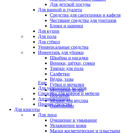
Для детской посуды
Для ванной и туалета
Средства для сантехники и кафеля
Чистящие средства для унитазов
Блоки и шарики
Для кухни
Для пола
Для стёкол
Универсальные средства
Инвентарь для уборки
Швабры и насадки
Веники, щётки, совки
Тряпки для пола
Салфетки
Вёдра, тазы
Еще
Губки и мочалки
Для устранения засоров
Мусорные ведра
Средства для ковров и мебели
Перчатки
Антинакипины
Мешки для мусора
Прочие средства
Окномойки
Для красоты
Для лица
Очищение и умывание
Увлажнение кожи
Маски косметические и плыстыри