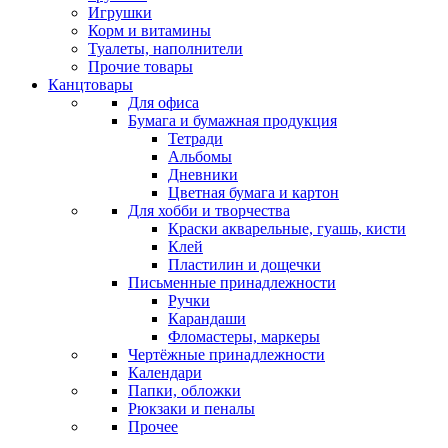
Игрушки
Корм и витамины
Туалеты, наполнители
Прочие товары
Канцтовары
Для офиса
Бумага и бумажная продукция
Тетради
Альбомы
Дневники
Цветная бумага и картон
Для хобби и творчества
Краски акварельные, гуашь, кисти
Клей
Пластилин и дощечки
Письменные принадлежности
Ручки
Карандаши
Фломастеры, маркеры
Чертёжные принадлежности
Календари
Папки, обложки
Рюкзаки и пеналы
Прочее