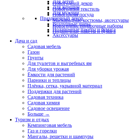
Для детей
Новогодний декор
Для женщин
Новогодний текстиль
Для мужчин
Новогодняя посуда
Праздничный декор
Маскарадные костюмы, аксессуары
Воздушные шары
Новогодние подарочные наборы
Подарочные пакеты и бумага
Подарочные пакеты и бумага
Аксессуары
Дача и сад
Садовая мебель
Газон
Грунты
Для туалетов и выгребных ям
Для уборки урожая
Ёмкости для растений
Парники и теплицы
Плёнка, сетка, укрывной материал
Поддержки для растений
Садовая техника
Садовая химия
Садовое освещение
Больше
→
Туризм и отдых
Кемпинговая мебель
Газ и горелки
Мангалы, решетки и шампуры