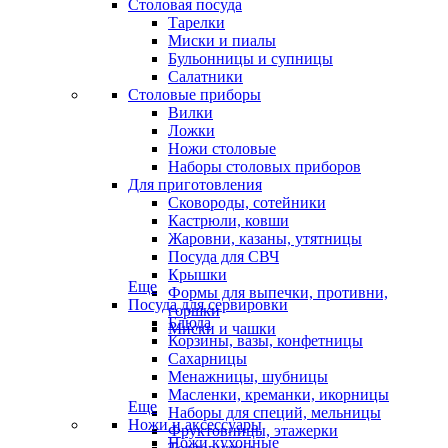
Столовая посуда
Тарелки
Миски и пиалы
Бульонницы и супницы
Салатники
Столовые приборы
Вилки
Ложки
Ножи столовые
Наборы столовых приборов
Для приготовления
Сковороды, сотейники
Кастрюли, ковши
Жаровни, казаны, утятницы
Посуда для СВЧ
Крышки
Еще
Формы для выпечки, противни,
Посуда для сервировки
горшки
Блюда
Миски и чашки
Корзины, вазы, конфетницы
Сахарницы
Менажницы, шубницы
Масленки, креманки, икорницы
Еще
Наборы для специй, мельницы
Ножи и аксессуары
Фруктовницы, этажерки
Ножи кухонные