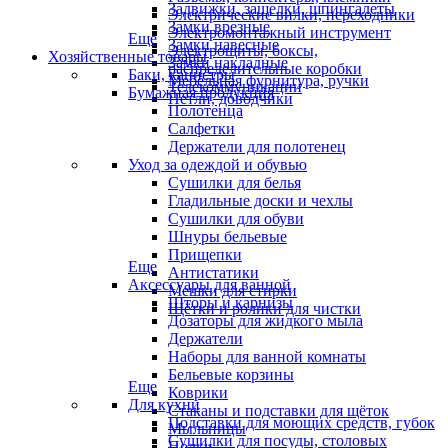
Задвижки, защелки, шпингалеты
Электрические вилки, переходники
Замки врезные
Электромонтажный инструмент
Еще
Замки навесные
Электрощиты, боксы,
Хозяйственные товары
Замки накладные
распределительные коробки
Баки, канистры
Мебельная фурнитура, ручки
Телекоммуникации
Бумажная продукция
Петли, доводчики
Полотенца
Салфетки
Держатели для полотенец
Уход за одеждой и обувью
Сушилки для белья
Гладильные доски и чехлы
Сушилки для обуви
Шнуры бельевые
Прищепки
Еще
Антистатики
Аксессуары для ванной
Мешки для стирки
Шторы и карнизы
Щётки и ролики для чистки
Дозаторы для жидкого мыла
Держатели
Наборы для ванной комнаты
Бельевые корзины
Еще
Коврики
Для кухни
Стаканы и подставки для щёток
Подставки для моющих средств, губок
Мыльницы
Сушилки для посуды, столовых
Полки