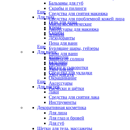
Бальзамы для губ
Скрабы и пилинги
Еще
Средства для снятия макияжа
Для тела
Средства для проблемной кожей лица
Гели для душа
Масла косметические
Крема
Аксессуары для макияжа
Скрабы
Зеркала
Дезодоранты
Пена для ванн
Еще
Бурлящие шары, гейзеры
Для волос
Соли для ванн
Шампуни
Защита от солнца
Бальзамы
Мочалки
Маски и сыворотки
Уход для ног
Средства для укладки
Уход для рук
Окрашивание
Еще
Аксессуары
Для ногтей
Расчёски и щётки
Лаки
Средства для снятия лака
Инструменты
Декоративная косметика
Для лица
Для глаз и бровей
Для губ
Щетки для тела, массажеры