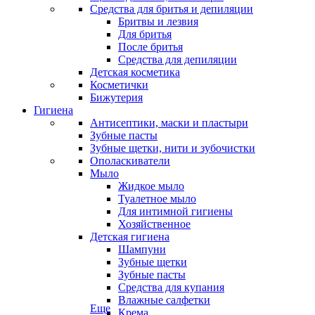
Средства для бритья и депиляции
Бритвы и лезвия
Для бритья
После бритья
Средства для депиляции
Детская косметика
Косметички
Бижутерия
Гигиена
Антисептики, маски и пластыри
Зубные пасты
Зубные щетки, нити и зубочистки
Ополаскиватели
Мыло
Жидкое мыло
Туалетное мыло
Для интимной гигиены
Хозяйственное
Детская гигиена
Шампуни
Зубные щетки
Зубные пасты
Средства для купания
Влажные салфетки
Еще
Крема