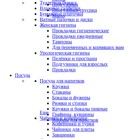
Туалетная бумага
Подгузники
Влажные салфетки
Подгузники-трусики
Бумажные платочки
Мыло
Ватные палочки и диски
Женская гигиена
Прокладки гигиенические
Прокладки ежедневные
Тампоны
Для беременных и кормящих мам
Урологическая гигиена
Пелёнки и простыни
Подгузники для взрослых
Прокладки
Посуда
Посуда для напитков
Кружки
Стаканы
Бокалы и фужеры
Рюмки и стопки
Кружки и бокалы пивные
Еще
Графины, кувшины
Чайники и кофейники
Наборы для напитков
Кофейники и турки
Чайники для плиты
Заварники