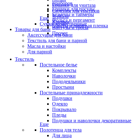
приборов
Ёршики для унитаза
Ёршики для посуды
Сидения для унитазов
Безмены и таймеры
Зеркала
Еще
Фольга и пергамент
Крючки
Сумки хозяйственные
Пакеты и пищевая пленка
Вантузы и тросы
Товары для бани
Прочее
Аксессуары для бани
Текстиль для бани и парной
Масла и настойки
Для парной
Текстиль
Постельное белье
Комплекты
Наволочки
Пододеяльники
Простыни
Постельные принадлежности
Подушки
Одеяло
Покрывало
Пледы
Подушки и наволочки декоративные
Еще
Полотенца для тела
Для лица