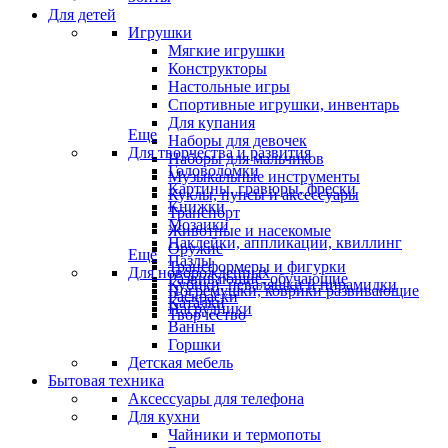
Для детей
Игрушки
Мягкие игрушки
Конструкторы
Настольные игры
Спортивные игрушки, инвентарь
Для купания
Еще
Наборы для девочек
Для творчества и развития
Наборы для мальчиков
Головоломки
Музыкальные инструменты
Картины, гравюры, фрески
Куклы, пупсы и аксессуары
Книжки
Транспорт
Мозаики
Животные и насекомые
Наклейки, аппликации, квиллинг
Оружие
Еще
Пазлы
Трансформеры и фигурки
Для новорожденных
Развивающие, обучающие
Кубики, неваляшки и пирамидки
Погремушки, коврики развивающие
Раскраски
Каталки
Нагрудники
Творчество
Ванны
Горшки
Детская мебель
Бытовая техника
Аксессуары для телефона
Для кухни
Чайники и термопоты