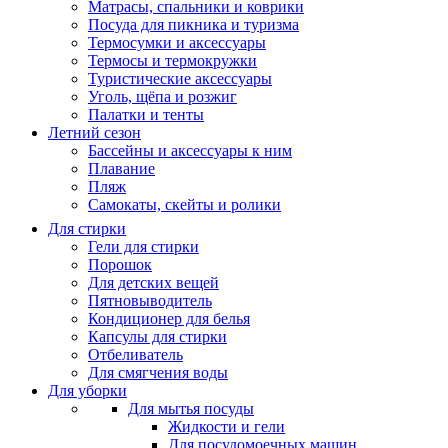
Матрасы, cпальники и коврики
Посуда для пикника и туризма
Термосумки и аксессуары
Термосы и термокружки
Туристические аксессуары
Уголь, щёпа и розжиг
Палатки и тенты
Летний сезон
Бассейны и аксессуары к ним
Плавание
Пляж
Самокаты, скейты и ролики
Для стирки
Гели для стирки
Порошок
Для детских вещей
Пятновыводитель
Кондиционер для белья
Капсулы для стирки
Отбеливатель
Для смягчения воды
Для уборки
Для мытья посуды
Жидкости и гели
Для посудомоечных машин