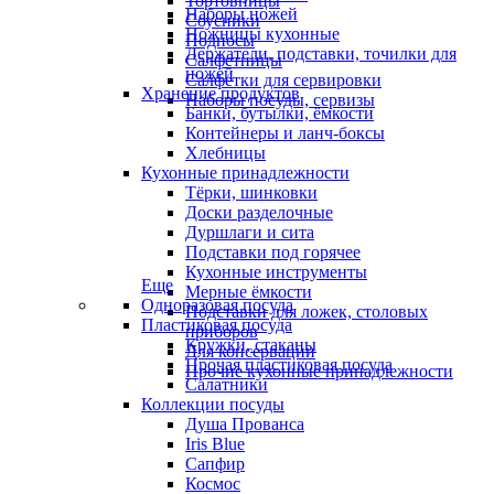
Тортовницы
Наборы ножей
Соусники
Ножницы кухонные
Подносы
Держатели, подставки, точилки для
Салфетницы
ножей
Салфетки для сервировки
Хранение продуктов
Наборы посуды, сервизы
Банки, бутылки, ёмкости
Контейнеры и ланч-боксы
Хлебницы
Кухонные принадлежности
Тёрки, шинковки
Доски разделочные
Дуршлаги и сита
Подставки под горячее
Кухонные инструменты
Еще
Мерные ёмкости
Одноразовая посуда
Подставки для ложек, столовых
Пластиковая посуда
приборов
Кружки, стаканы
Для консервации
Прочая пластиковая посуда
Прочие кухонные принадлежности
Салатники
Коллекции посуды
Душа Прованса
Iris Blue
Сапфир
Космос