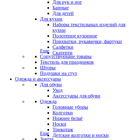
Для рук и ног
Банные
Для детей
Для кухни
Наборы текстильных изделий для
кухни
Полотенце кухонное
Прихватки, рукавички, фартуки
Салфетки
Еще
Скатерти
Сопутствующие товары
Текстиль для праздников
Шторы
Подушки на стул
Одежда и аксессуары
Для обуви
Уход
Аксессуары для обуви
Одежда
Головные уборы
Колготки
Нижнее бельё
Носки
Трикотаж
Еще
Детские колготки и носки
Зонты